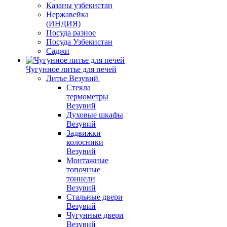
Казаны узбекистан
Нержавейка
(ИНДИЯ)
Посуда разное
Посуда Узбекистан
Саджи
Чугунное литье для печей
Литье Везувий
Стекла
термометры
Везувий
Духовые шкафы
Везувий
Задвижки
колосники
Везувий
Монтажные
топочные
тоннели
Везувий
Стальные двери
Везувий
Чугунные двери
Везувий