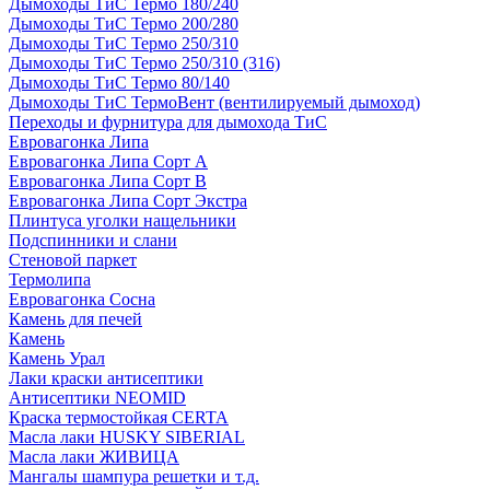
Дымоходы ТиС Термо 180/240
Дымоходы ТиС Термо 200/280
Дымоходы ТиС Термо 250/310
Дымоходы ТиС Термо 250/310 (316)
Дымоходы ТиС Термо 80/140
Дымоходы ТиС ТермоВент (вентилируемый дымоход)
Переходы и фурнитура для дымохода ТиС
Евровагонка Липа
Евровагонка Липа Сорт А
Евровагонка Липа Сорт В
Евровагонка Липа Сорт Экстра
Плинтуса уголки нащельники
Подспинники и слани
Стеновой паркет
Термолипа
Евровагонка Сосна
Камень для печей
Камень
Камень Урал
Лаки краски антисептики
Антисептики NEOMID
Краска термостойкая CERTA
Масла лаки HUSKY SIBERIAL
Масла лаки ЖИВИЦА
Мангалы шампура решетки и т.д.