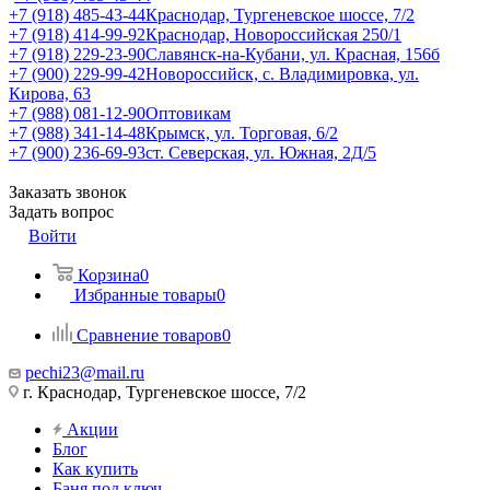
+7 (918) 485-43-44
Краснодар, Тургеневское шоссе, 7/2
+7 (918) 414-99-92
Краснодар, Новороссийская 250/1
+7 (918) 229-23-90
Славянск-на-Кубани, ул. Красная, 156б
+7 (900) 229-99-42
Новороссийск, с. Владимировка, ул.
Кирова, 63
+7 (988) 081-12-90
Оптовикам
+7 (988) 341-14-48
Крымск, ул. Торговая, 6/2
+7 (900) 236-69-93
ст. Северская, ул. Южная, 2Д/5
Заказать звонок
Задать вопрос
Войти
Корзина
0
Избранные товары
0
Сравнение товаров
0
pechi23@mail.ru
г. Краснодар, Тургеневское шоссе, 7/2
Акции
Блог
Как купить
Баня под ключ