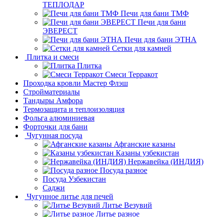
ТЕПЛОДАР
Печи для бани ТМФ
Печи для бани
ЭВЕРЕСТ
Печи для бани ЭТНА
Сетки для камней
Плитка и смеси
Плитка
Смеси Терракот
Проходка кровли Мастер Флэш
Стройматериалы
Тандыры Амфора
Термозащита и теплоизоляция
Фольга алюминиевая
Форточки для бани
Чугунная посуда
Афганские казаны
Казаны узбекистан
Нержавейка (ИНДИЯ)
Посуда разное
Посуда Узбекистан
Саджи
Чугунное литье для печей
Литье Везувий
Литье разное