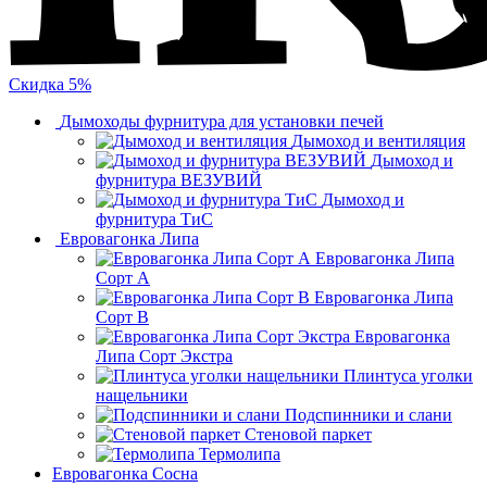
Скидка 5%
Дымоходы фурнитура для установки печей
Дымоход и вентиляция
Дымоход и
фурнитура ВЕЗУВИЙ
Дымоход и
фурнитура ТиС
Евровагонка Липа
Евровагонка Липа
Сорт А
Евровагонка Липа
Сорт В
Евровагонка
Липа Сорт Экстра
Плинтуса уголки
нащельники
Подспинники и слани
Стеновой паркет
Термолипа
Евровагонка Сосна