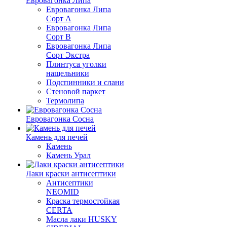
Евровагонка Липа
Евровагонка Липа
Сорт А
Евровагонка Липа
Сорт В
Евровагонка Липа
Сорт Экстра
Плинтуса уголки
нащельники
Подспинники и слани
Стеновой паркет
Термолипа
Евровагонка Сосна
Камень для печей
Камень
Камень Урал
Лаки краски антисептики
Антисептики
NEOMID
Краска термостойкая
CERTA
Масла лаки HUSKY