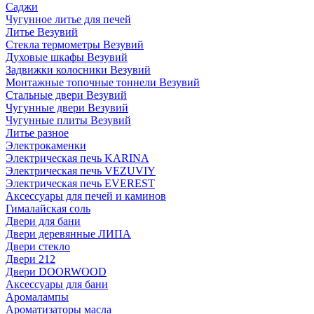
Саджи
Чугунное литье для печей
Литье Везувий
Стекла термометры Везувий
Духовые шкафы Везувий
Задвижки колосники Везувий
Монтажные топочные тоннели Везувий
Стальные двери Везувий
Чугунные двери Везувий
Чугунные плиты Везувий
Литье разное
Электрокаменки
Электрическая печь KARINA
Электрическая печь VEZUVIY
Электрическая печь EVEREST
Аксессуары для печей и каминов
Гималайская соль
Двери для бани
Двери деревянные ЛИПА
Двери стекло
Двери 212
Двери DOORWOOD
Аксессуары для бани
Аромалампы
Ароматизаторы масла