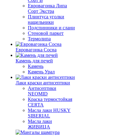
Сорт В
Евровагонка Липа
Сорт Экстра
Плинтуса уголки
нащельники
Подспинники и слани
Стеновой паркет
Термолипа
Евровагонка Сосна
Камень для печей
Камень
Камень Урал
Лаки краски антисептики
Антисептики
NEOMID
Краска термостойкая
CERTA
Масла лаки HUSKY
SIBERIAL
Масла лаки
ЖИВИЦА