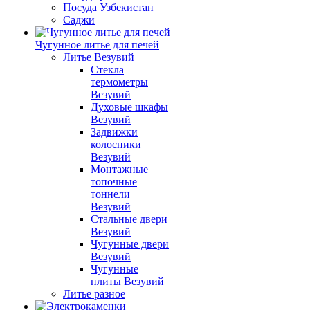
Посуда Узбекистан
Саджи
Чугунное литье для печей
Литье Везувий
Стекла
термометры
Везувий
Духовые шкафы
Везувий
Задвижки
колосники
Везувий
Монтажные
топочные
тоннели
Везувий
Стальные двери
Везувий
Чугунные двери
Везувий
Чугунные
плиты Везувий
Литье разное