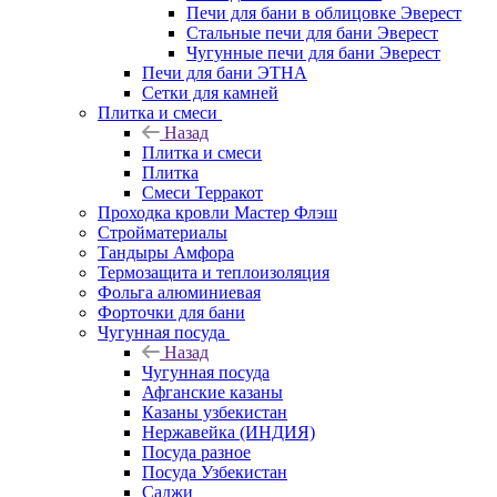
Печи для бани в облицовке Эверест
Стальные печи для бани Эверест
Чугунные печи для бани Эверест
Печи для бани ЭТНА
Сетки для камней
Плитка и смеси
Назад
Плитка и смеси
Плитка
Смеси Терракот
Проходка кровли Мастер Флэш
Стройматериалы
Тандыры Амфора
Термозащита и теплоизоляция
Фольга алюминиевая
Форточки для бани
Чугунная посуда
Назад
Чугунная посуда
Афганские казаны
Казаны узбекистан
Нержавейка (ИНДИЯ)
Посуда разное
Посуда Узбекистан
Саджи