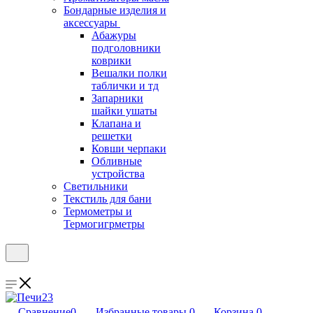
Бондарные изделия и
аксессуары
Абажуры
подголовники
коврики
Вешалки полки
таблички и тд
Запарники
шайки ушаты
Клапана и
решетки
Ковши черпаки
Обливные
устройства
Светильники
Текстиль для бани
Термометры и
Термогигрметры
Сравнение
0
Избранные товары
0
Корзина
0