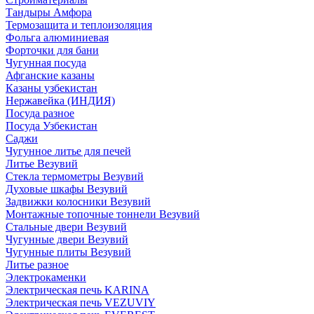
Тандыры Амфора
Термозащита и теплоизоляция
Фольга алюминиевая
Форточки для бани
Чугунная посуда
Афганские казаны
Казаны узбекистан
Нержавейка (ИНДИЯ)
Посуда разное
Посуда Узбекистан
Саджи
Чугунное литье для печей
Литье Везувий
Стекла термометры Везувий
Духовые шкафы Везувий
Задвижки колосники Везувий
Монтажные топочные тоннели Везувий
Стальные двери Везувий
Чугунные двери Везувий
Чугунные плиты Везувий
Литье разное
Электрокаменки
Электрическая печь KARINA
Электрическая печь VEZUVIY