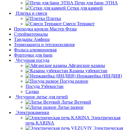
Печи для бани ЭТНА
Сетки для камней
Плитка и смеси
Плитка
Смеси Терракот
Проходка кровли Мастер Флэш
Стройматериалы
Тандыры Амфора
Термозащита и теплоизоляция
Фольга алюминиевая
Форточки для бани
Чугунная посуда
Афганские казаны
Казаны узбекистан
Нержавейка (ИНДИЯ)
Посуда разное
Посуда Узбекистан
Саджи
Чугунное литье для печей
Литье Везувий
Литье разное
Электрокаменки
Электрическая
печь KARINA
Электрическая