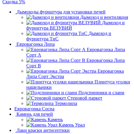
Скидка 5%
Дымоходы фурнитура для установки печей
Дымоход и вентиляция
Дымоход и
фурнитура ВЕЗУВИЙ
Дымоход и
фурнитура ТиС
Евровагонка Липа
Евровагонка Липа
Сорт А
Евровагонка Липа
Сорт В
Евровагонка
Липа Сорт Экстра
Плинтуса уголки
нащельники
Подспинники и слани
Стеновой паркет
Термолипа
Евровагонка Сосна
Камень для печей
Камень
Камень Урал
Лаки краски антисептики