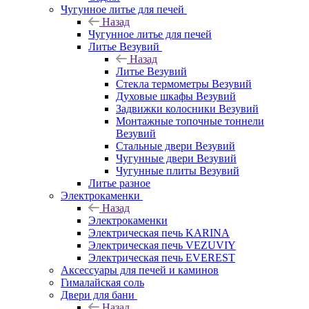
Чугунное литье для печей
Назад
Чугунное литье для печей
Литье Везувий
Назад
Литье Везувий
Стекла термометры Везувий
Духовые шкафы Везувий
Задвижки колосники Везувий
Монтажные топочные тоннели
Везувий
Стальные двери Везувий
Чугунные двери Везувий
Чугунные плиты Везувий
Литье разное
Электрокаменки
Назад
Электрокаменки
Электрическая печь KARINA
Электрическая печь VEZUVIY
Электрическая печь EVEREST
Аксессуары для печей и каминов
Гималайская соль
Двери для бани
Назад