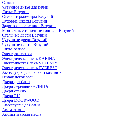
Саджи
Чугунное литье для печей
Литье Везувий
Стекла термометры Везувий
Духовые шкафы Везувий
Задвижки колосники Везувий
Монтажные топочные тоннели Везувий
Стальные двери Везувий
Чугунные двери Везувий
Чугунные плиты Везувий
Литье разное
Электрокаменки
Электрическая печь KARINA
Электрическая печь VEZUVIY
Электрическая печь EVEREST
Аксессуары для печей и каминов
Гималайская соль
Двери для бани
Двери деревянные ЛИПА
Двери стекло
Двери 212
Двери DOORWOOD
Аксессуары для бани
Аромалампы
Ароматизаторы масла