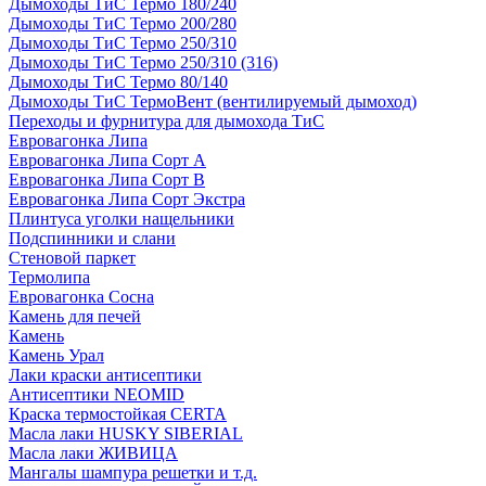
Дымоходы ТиС Термо 180/240
Дымоходы ТиС Термо 200/280
Дымоходы ТиС Термо 250/310
Дымоходы ТиС Термо 250/310 (316)
Дымоходы ТиС Термо 80/140
Дымоходы ТиС ТермоВент (вентилируемый дымоход)
Переходы и фурнитура для дымохода ТиС
Евровагонка Липа
Евровагонка Липа Сорт А
Евровагонка Липа Сорт В
Евровагонка Липа Сорт Экстра
Плинтуса уголки нащельники
Подспинники и слани
Стеновой паркет
Термолипа
Евровагонка Сосна
Камень для печей
Камень
Камень Урал
Лаки краски антисептики
Антисептики NEOMID
Краска термостойкая CERTA
Масла лаки HUSKY SIBERIAL
Масла лаки ЖИВИЦА
Мангалы шампура решетки и т.д.