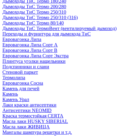
Дымоходы ТиС Термо 180/240
Дымоходы ТиС Термо 200/280
Дымоходы ТиС Термо 250/310
Дымоходы ТиС Термо 250/310 (316)
Дымоходы ТиС Термо 80/140
Дымоходы ТиС ТермоВент (вентилируемый дымоход)
Переходы и фурнитура для дымохода ТиС
Евровагонка Липа
Евровагонка Липа Сорт А
Евровагонка Липа Сорт В
Евровагонка Липа Сорт Экстра
Плинтуса уголки нащельники
Подспинники и слани
Стеновой паркет
Термолипа
Евровагонка Сосна
Камень для печей
Камень
Камень Урал
Лаки краски антисептики
Антисептики NEOMID
Краска термостойкая CERTA
Масла лаки HUSKY SIBERIAL
Масла лаки ЖИВИЦА
Мангалы шампура решетки и т.д.