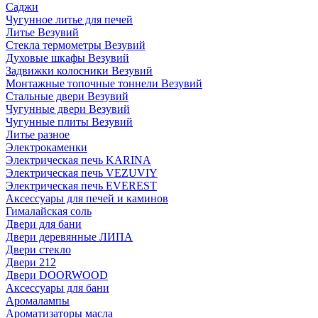
Саджи
Чугунное литье для печей
Литье Везувий
Стекла термометры Везувий
Духовые шкафы Везувий
Задвижки колосники Везувий
Монтажные топочные тоннели Везувий
Стальные двери Везувий
Чугунные двери Везувий
Чугунные плиты Везувий
Литье разное
Электрокаменки
Электрическая печь KARINA
Электрическая печь VEZUVIY
Электрическая печь EVEREST
Аксессуары для печей и каминов
Гималайская соль
Двери для бани
Двери деревянные ЛИПА
Двери стекло
Двери 212
Двери DOORWOOD
Аксессуары для бани
Аромалампы
Ароматизаторы масла