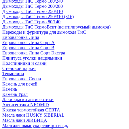
Дымоходы ТиС Термо 180/240
Дымоходы ТиС Термо 200/280
Дымоходы ТиС Термо 250/310
Дымоходы ТиС Термо 250/310 (316)
Дымоходы ТиС Термо 80/140
Дымоходы ТиС ТермоВент (вентилируемый дымоход)
Переходы и фурнитура для дымохода ТиС
Евровагонка Липа
Евровагонка Липа Сорт А
Евровагонка Липа Сорт В
Евровагонка Липа Сорт Экстра
Плинтуса уголки нащельники
Подспинники и слани
Стеновой паркет
Термолипа
Евровагонка Сосна
Камень для печей
Камень
Камень Урал
Лаки краски антисептики
Антисептики NEOMID
Краска термостойкая CERTA
Масла лаки HUSKY SIBERIAL
Масла лаки ЖИВИЦА
Мангалы шампура решетки и т.д.