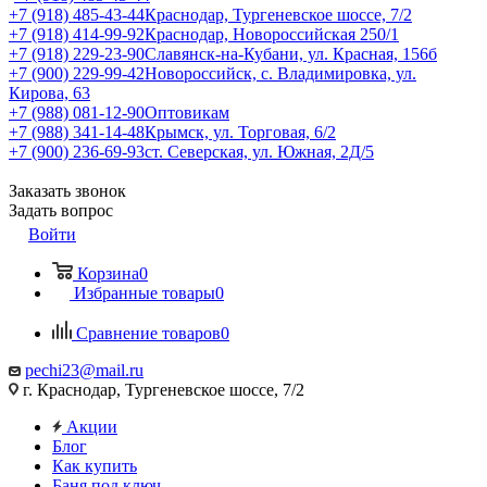
+7 (918) 485-43-44
Краснодар, Тургеневское шоссе, 7/2
+7 (918) 414-99-92
Краснодар, Новороссийская 250/1
+7 (918) 229-23-90
Славянск-на-Кубани, ул. Красная, 156б
+7 (900) 229-99-42
Новороссийск, с. Владимировка, ул.
Кирова, 63
+7 (988) 081-12-90
Оптовикам
+7 (988) 341-14-48
Крымск, ул. Торговая, 6/2
+7 (900) 236-69-93
ст. Северская, ул. Южная, 2Д/5
Заказать звонок
Задать вопрос
Войти
Корзина
0
Избранные товары
0
Сравнение товаров
0
pechi23@mail.ru
г. Краснодар, Тургеневское шоссе, 7/2
Акции
Блог
Как купить
Баня под ключ