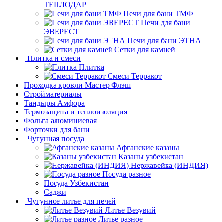
ТЕПЛОДАР
Печи для бани ТМФ
Печи для бани
ЭВЕРЕСТ
Печи для бани ЭТНА
Сетки для камней
Плитка и смеси
Плитка
Смеси Терракот
Проходка кровли Мастер Флэш
Стройматериалы
Тандыры Амфора
Термозащита и теплоизоляция
Фольга алюминиевая
Форточки для бани
Чугунная посуда
Афганские казаны
Казаны узбекистан
Нержавейка (ИНДИЯ)
Посуда разное
Посуда Узбекистан
Саджи
Чугунное литье для печей
Литье Везувий
Литье разное