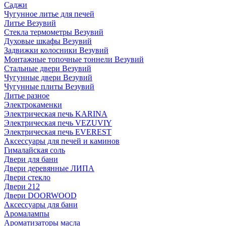
Саджи
Чугунное литье для печей
Литье Везувий
Стекла термометры Везувий
Духовые шкафы Везувий
Задвижки колосники Везувий
Монтажные топочные тоннели Везувий
Стальные двери Везувий
Чугунные двери Везувий
Чугунные плиты Везувий
Литье разное
Электрокаменки
Электрическая печь KARINA
Электрическая печь VEZUVIY
Электрическая печь EVEREST
Аксессуары для печей и каминов
Гималайская соль
Двери для бани
Двери деревянные ЛИПА
Двери стекло
Двери 212
Двери DOORWOOD
Аксессуары для бани
Аромалампы
Ароматизаторы масла