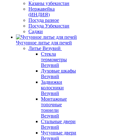
Казаны узбекистан
Нержавейка
(ИНДИЯ)
Посуда разное
Посуда Узбекистан
Саджи
Чугунное литье для печей
Литье Везувий
Стекла
термометры
Везувий
Духовые шкафы
Везувий
Задвижки
колосники
Везувий
Монтажные
топочные
тоннели
Везувий
Стальные двери
Везувий
Чугунные двери
Везувий