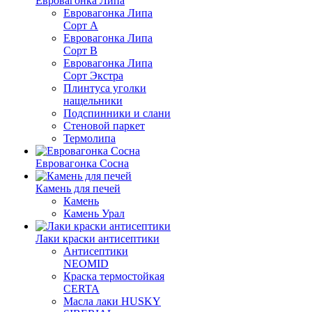
Евровагонка Липа
Евровагонка Липа
Сорт А
Евровагонка Липа
Сорт В
Евровагонка Липа
Сорт Экстра
Плинтуса уголки
нащельники
Подспинники и слани
Стеновой паркет
Термолипа
Евровагонка Сосна
Камень для печей
Камень
Камень Урал
Лаки краски антисептики
Антисептики
NEOMID
Краска термостойкая
CERTA
Масла лаки HUSKY