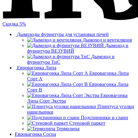
Скидка 5%
Дымоходы фурнитура для установки печей
Дымоход и вентиляция
Дымоход и
фурнитура ВЕЗУВИЙ
Дымоход и
фурнитура ТиС
Евровагонка Липа
Евровагонка Липа
Сорт А
Евровагонка Липа
Сорт В
Евровагонка
Липа Сорт Экстра
Плинтуса уголки
нащельники
Подспинники и слани
Стеновой паркет
Термолипа
Евровагонка Сосна