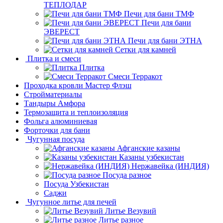
ТЕПЛОДАР
Печи для бани ТМФ
Печи для бани
ЭВЕРЕСТ
Печи для бани ЭТНА
Сетки для камней
Плитка и смеси
Плитка
Смеси Терракот
Проходка кровли Мастер Флэш
Стройматериалы
Тандыры Амфора
Термозащита и теплоизоляция
Фольга алюминиевая
Форточки для бани
Чугунная посуда
Афганские казаны
Казаны узбекистан
Нержавейка (ИНДИЯ)
Посуда разное
Посуда Узбекистан
Саджи
Чугунное литье для печей
Литье Везувий
Литье разное