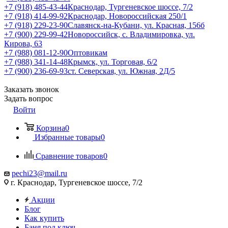
+7 (918) 485-43-44
Краснодар, Тургеневское шоссе, 7/2
+7 (918) 414-99-92
Краснодар, Новороссийская 250/1
+7 (918) 229-23-90
Славянск-на-Кубани, ул. Красная, 156б
+7 (900) 229-99-42
Новороссийск, с. Владимировка, ул.
Кирова, 63
+7 (988) 081-12-90
Оптовикам
+7 (988) 341-14-48
Крымск, ул. Торговая, 6/2
+7 (900) 236-69-93
ст. Северская, ул. Южная, 2Д/5
Заказать звонок
Задать вопрос
Войти
Корзина
0
Избранные товары
0
Сравнение товаров
0
pechi23@mail.ru
г. Краснодар, Тургеневское шоссе, 7/2
Акции
Блог
Как купить
Баня под ключ