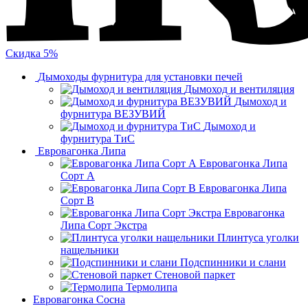
Скидка 5%
Дымоходы фурнитура для установки печей
Дымоход и вентиляция
Дымоход и
фурнитура ВЕЗУВИЙ
Дымоход и
фурнитура ТиС
Евровагонка Липа
Евровагонка Липа
Сорт А
Евровагонка Липа
Сорт В
Евровагонка
Липа Сорт Экстра
Плинтуса уголки
нащельники
Подспинники и слани
Стеновой паркет
Термолипа
Евровагонка Сосна