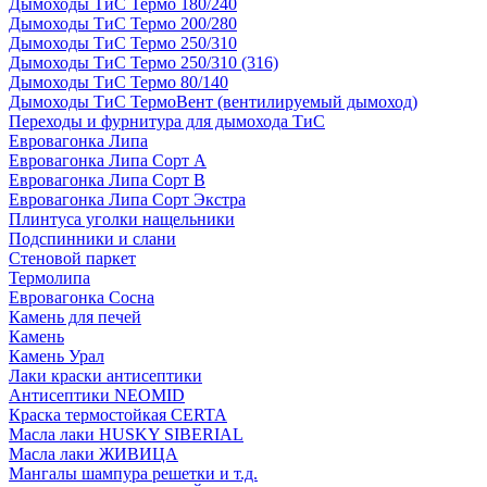
Дымоходы ТиС Термо 180/240
Дымоходы ТиС Термо 200/280
Дымоходы ТиС Термо 250/310
Дымоходы ТиС Термо 250/310 (316)
Дымоходы ТиС Термо 80/140
Дымоходы ТиС ТермоВент (вентилируемый дымоход)
Переходы и фурнитура для дымохода ТиС
Евровагонка Липа
Евровагонка Липа Сорт А
Евровагонка Липа Сорт В
Евровагонка Липа Сорт Экстра
Плинтуса уголки нащельники
Подспинники и слани
Стеновой паркет
Термолипа
Евровагонка Сосна
Камень для печей
Камень
Камень Урал
Лаки краски антисептики
Антисептики NEOMID
Краска термостойкая CERTA
Масла лаки HUSKY SIBERIAL
Масла лаки ЖИВИЦА
Мангалы шампура решетки и т.д.