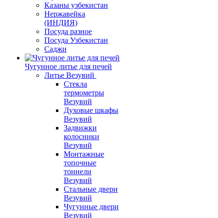
Казаны узбекистан
Нержавейка
(ИНДИЯ)
Посуда разное
Посуда Узбекистан
Саджи
Чугунное литье для печей
Литье Везувий
Стекла
термометры
Везувий
Духовые шкафы
Везувий
Задвижки
колосники
Везувий
Монтажные
топочные
тоннели
Везувий
Стальные двери
Везувий
Чугунные двери
Везувий