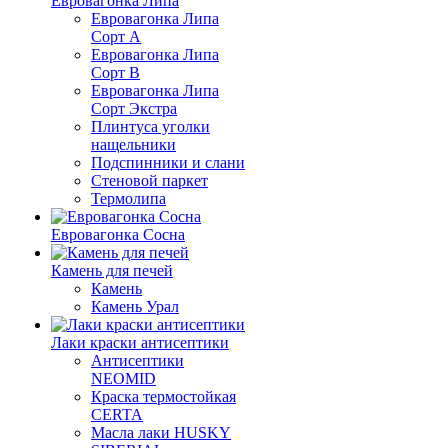
Евровагонка Липа
Евровагонка Липа
Сорт А
Евровагонка Липа
Сорт В
Евровагонка Липа
Сорт Экстра
Плинтуса уголки
нащельники
Подспинники и слани
Стеновой паркет
Термолипа
Евровагонка Сосна
Камень для печей
Камень
Камень Урал
Лаки краски антисептики
Антисептики
NEOMID
Краска термостойкая
CERTA
Масла лаки HUSKY