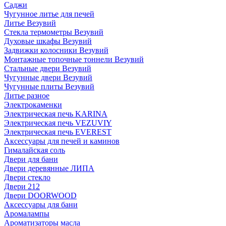
Саджи
Чугунное литье для печей
Литье Везувий
Стекла термометры Везувий
Духовые шкафы Везувий
Задвижки колосники Везувий
Монтажные топочные тоннели Везувий
Стальные двери Везувий
Чугунные двери Везувий
Чугунные плиты Везувий
Литье разное
Электрокаменки
Электрическая печь KARINA
Электрическая печь VEZUVIY
Электрическая печь EVEREST
Аксессуары для печей и каминов
Гималайская соль
Двери для бани
Двери деревянные ЛИПА
Двери стекло
Двери 212
Двери DOORWOOD
Аксессуары для бани
Аромалампы
Ароматизаторы масла