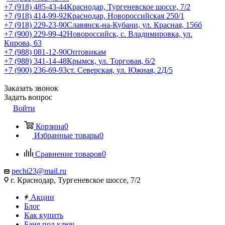
+7 (918) 485-43-44
Краснодар, Тургеневское шоссе, 7/2
+7 (918) 414-99-92
Краснодар, Новороссийская 250/1
+7 (918) 229-23-90
Славянск-на-Кубани, ул. Красная, 156б
+7 (900) 229-99-42
Новороссийск, с. Владимировка, ул.
Кирова, 63
+7 (988) 081-12-90
Оптовикам
+7 (988) 341-14-48
Крымск, ул. Торговая, 6/2
+7 (900) 236-69-93
ст. Северская, ул. Южная, 2Д/5
Заказать звонок
Задать вопрос
Войти
Корзина
0
Избранные товары
0
Сравнение товаров
0
pechi23@mail.ru
г. Краснодар, Тургеневское шоссе, 7/2
Акции
Блог
Как купить
Баня под ключ