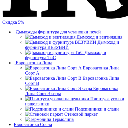
Скидка 5%
Дымоходы фурнитура для установки печей
Дымоход и вентиляция
Дымоход и
фурнитура ВЕЗУВИЙ
Дымоход и
фурнитура ТиС
Евровагонка Липа
Евровагонка Липа
Сорт А
Евровагонка Липа
Сорт В
Евровагонка
Липа Сорт Экстра
Плинтуса уголки
нащельники
Подспинники и слани
Стеновой паркет
Термолипа
Евровагонка Сосна