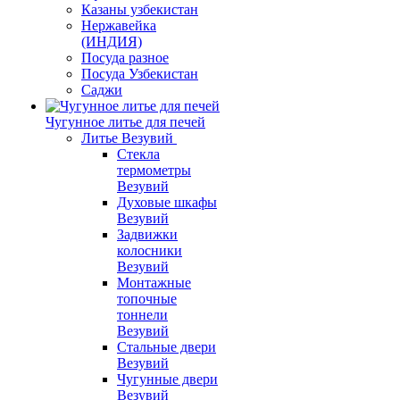
Казаны узбекистан
Нержавейка
(ИНДИЯ)
Посуда разное
Посуда Узбекистан
Саджи
Чугунное литье для печей
Литье Везувий
Стекла
термометры
Везувий
Духовые шкафы
Везувий
Задвижки
колосники
Везувий
Монтажные
топочные
тоннели
Везувий
Стальные двери
Везувий
Чугунные двери
Везувий