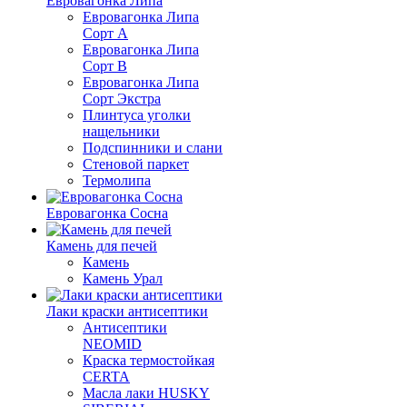
Евровагонка Липа
Евровагонка Липа
Сорт А
Евровагонка Липа
Сорт В
Евровагонка Липа
Сорт Экстра
Плинтуса уголки
нащельники
Подспинники и слани
Стеновой паркет
Термолипа
Евровагонка Сосна
Камень для печей
Камень
Камень Урал
Лаки краски антисептики
Антисептики
NEOMID
Краска термостойкая
CERTA
Масла лаки HUSKY