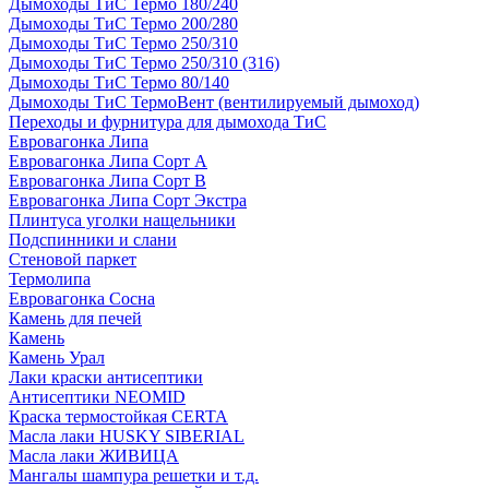
Дымоходы ТиС Термо 180/240
Дымоходы ТиС Термо 200/280
Дымоходы ТиС Термо 250/310
Дымоходы ТиС Термо 250/310 (316)
Дымоходы ТиС Термо 80/140
Дымоходы ТиС ТермоВент (вентилируемый дымоход)
Переходы и фурнитура для дымохода ТиС
Евровагонка Липа
Евровагонка Липа Сорт А
Евровагонка Липа Сорт В
Евровагонка Липа Сорт Экстра
Плинтуса уголки нащельники
Подспинники и слани
Стеновой паркет
Термолипа
Евровагонка Сосна
Камень для печей
Камень
Камень Урал
Лаки краски антисептики
Антисептики NEOMID
Краска термостойкая CERTA
Масла лаки HUSKY SIBERIAL
Масла лаки ЖИВИЦА
Мангалы шампура решетки и т.д.