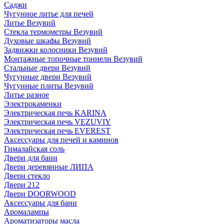
Саджи
Чугунное литье для печей
Литье Везувий
Стекла термометры Везувий
Духовые шкафы Везувий
Задвижки колосники Везувий
Монтажные топочные тоннели Везувий
Стальные двери Везувий
Чугунные двери Везувий
Чугунные плиты Везувий
Литье разное
Электрокаменки
Электрическая печь KARINA
Электрическая печь VEZUVIY
Электрическая печь EVEREST
Аксессуары для печей и каминов
Гималайская соль
Двери для бани
Двери деревянные ЛИПА
Двери стекло
Двери 212
Двери DOORWOOD
Аксессуары для бани
Аромалампы
Ароматизаторы масла