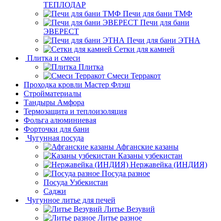
ТЕПЛОДАР
Печи для бани ТМФ
Печи для бани
ЭВЕРЕСТ
Печи для бани ЭТНА
Сетки для камней
Плитка и смеси
Плитка
Смеси Терракот
Проходка кровли Мастер Флэш
Стройматериалы
Тандыры Амфора
Термозащита и теплоизоляция
Фольга алюминиевая
Форточки для бани
Чугунная посуда
Афганские казаны
Казаны узбекистан
Нержавейка (ИНДИЯ)
Посуда разное
Посуда Узбекистан
Саджи
Чугунное литье для печей
Литье Везувий
Литье разное