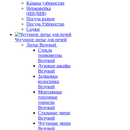
Казаны узбекистан
Нержавейка
(ИНДИЯ)
Посуда разное
Посуда Узбекистан
Саджи
Чугунное литье для печей
Литье Везувий
Стекла
термометры
Везувий
Духовые шкафы
Везувий
Задвижки
колосники
Везувий
Монтажные
топочные
тоннели
Везувий
Стальные двери
Везувий
Чугунные двери
Везувий