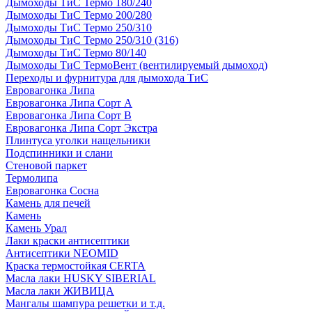
Дымоходы ТиС Термо 180/240
Дымоходы ТиС Термо 200/280
Дымоходы ТиС Термо 250/310
Дымоходы ТиС Термо 250/310 (316)
Дымоходы ТиС Термо 80/140
Дымоходы ТиС ТермоВент (вентилируемый дымоход)
Переходы и фурнитура для дымохода ТиС
Евровагонка Липа
Евровагонка Липа Сорт А
Евровагонка Липа Сорт В
Евровагонка Липа Сорт Экстра
Плинтуса уголки нащельники
Подспинники и слани
Стеновой паркет
Термолипа
Евровагонка Сосна
Камень для печей
Камень
Камень Урал
Лаки краски антисептики
Антисептики NEOMID
Краска термостойкая CERTA
Масла лаки HUSKY SIBERIAL
Масла лаки ЖИВИЦА
Мангалы шампура решетки и т.д.