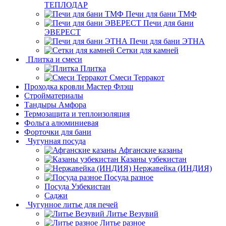
ТЕПЛОДАР
Печи для бани ТМФ
Печи для бани
ЭВЕРЕСТ
Печи для бани ЭТНА
Сетки для камней
Плитка и смеси
Плитка
Смеси Терракот
Проходка кровли Мастер Флэш
Стройматериалы
Тандыры Амфора
Термозащита и теплоизоляция
Фольга алюминиевая
Форточки для бани
Чугунная посуда
Афганские казаны
Казаны узбекистан
Нержавейка (ИНДИЯ)
Посуда разное
Посуда Узбекистан
Саджи
Чугунное литье для печей
Литье Везувий
Литье разное