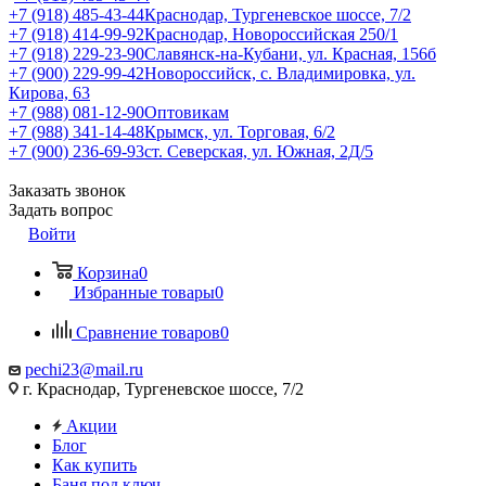
+7 (918) 485-43-44
Краснодар, Тургеневское шоссе, 7/2
+7 (918) 414-99-92
Краснодар, Новороссийская 250/1
+7 (918) 229-23-90
Славянск-на-Кубани, ул. Красная, 156б
+7 (900) 229-99-42
Новороссийск, с. Владимировка, ул.
Кирова, 63
+7 (988) 081-12-90
Оптовикам
+7 (988) 341-14-48
Крымск, ул. Торговая, 6/2
+7 (900) 236-69-93
ст. Северская, ул. Южная, 2Д/5
Заказать звонок
Задать вопрос
Войти
Корзина
0
Избранные товары
0
Сравнение товаров
0
pechi23@mail.ru
г. Краснодар, Тургеневское шоссе, 7/2
Акции
Блог
Как купить
Баня под ключ