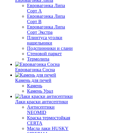
Евровагонка Липа
Евровагонка Липа
Сорт А
Евровагонка Липа
Сорт В
Евровагонка Липа
Сорт Экстра
Плинтуса уголки
нащельники
Подспинники и слани
Стеновой паркет
Термолипа
Евровагонка Сосна
Камень для печей
Камень
Камень Урал
Лаки краски антисептики
Антисептики
NEOMID
Краска термостойкая
CERTA
Масла лаки HUSKY