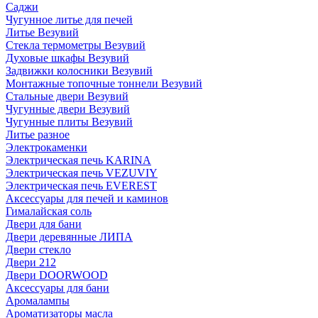
Саджи
Чугунное литье для печей
Литье Везувий
Стекла термометры Везувий
Духовые шкафы Везувий
Задвижки колосники Везувий
Монтажные топочные тоннели Везувий
Стальные двери Везувий
Чугунные двери Везувий
Чугунные плиты Везувий
Литье разное
Электрокаменки
Электрическая печь KARINA
Электрическая печь VEZUVIY
Электрическая печь EVEREST
Аксессуары для печей и каминов
Гималайская соль
Двери для бани
Двери деревянные ЛИПА
Двери стекло
Двери 212
Двери DOORWOOD
Аксессуары для бани
Аромалампы
Ароматизаторы масла