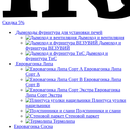
Скидка 5%
Дымоходы фурнитура для установки печей
Дымоход и вентиляция
Дымоход и
фурнитура ВЕЗУВИЙ
Дымоход и
фурнитура ТиС
Евровагонка Липа
Евровагонка Липа
Сорт А
Евровагонка Липа
Сорт В
Евровагонка
Липа Сорт Экстра
Плинтуса уголки
нащельники
Подспинники и слани
Стеновой паркет
Термолипа
Евровагонка Сосна