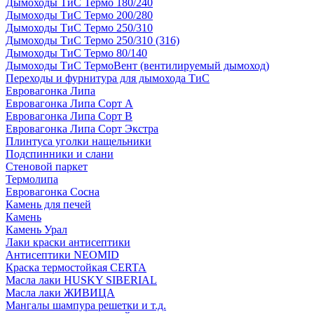
Дымоходы ТиС Термо 180/240
Дымоходы ТиС Термо 200/280
Дымоходы ТиС Термо 250/310
Дымоходы ТиС Термо 250/310 (316)
Дымоходы ТиС Термо 80/140
Дымоходы ТиС ТермоВент (вентилируемый дымоход)
Переходы и фурнитура для дымохода ТиС
Евровагонка Липа
Евровагонка Липа Сорт А
Евровагонка Липа Сорт В
Евровагонка Липа Сорт Экстра
Плинтуса уголки нащельники
Подспинники и слани
Стеновой паркет
Термолипа
Евровагонка Сосна
Камень для печей
Камень
Камень Урал
Лаки краски антисептики
Антисептики NEOMID
Краска термостойкая CERTA
Масла лаки HUSKY SIBERIAL
Масла лаки ЖИВИЦА
Мангалы шампура решетки и т.д.