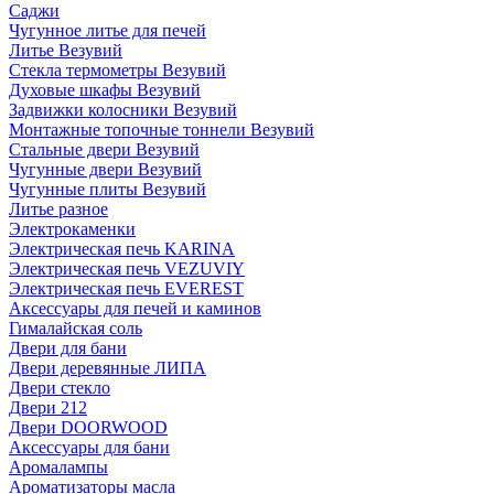
Саджи
Чугунное литье для печей
Литье Везувий
Стекла термометры Везувий
Духовые шкафы Везувий
Задвижки колосники Везувий
Монтажные топочные тоннели Везувий
Стальные двери Везувий
Чугунные двери Везувий
Чугунные плиты Везувий
Литье разное
Электрокаменки
Электрическая печь KARINA
Электрическая печь VEZUVIY
Электрическая печь EVEREST
Аксессуары для печей и каминов
Гималайская соль
Двери для бани
Двери деревянные ЛИПА
Двери стекло
Двери 212
Двери DOORWOOD
Аксессуары для бани
Аромалампы
Ароматизаторы масла