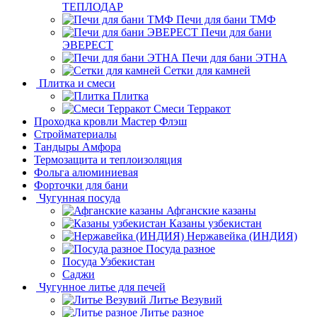
ТЕПЛОДАР
Печи для бани ТМФ
Печи для бани
ЭВЕРЕСТ
Печи для бани ЭТНА
Сетки для камней
Плитка и смеси
Плитка
Смеси Терракот
Проходка кровли Мастер Флэш
Стройматериалы
Тандыры Амфора
Термозащита и теплоизоляция
Фольга алюминиевая
Форточки для бани
Чугунная посуда
Афганские казаны
Казаны узбекистан
Нержавейка (ИНДИЯ)
Посуда разное
Посуда Узбекистан
Саджи
Чугунное литье для печей
Литье Везувий
Литье разное