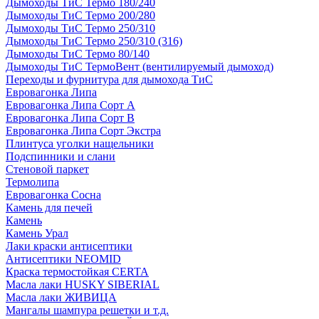
Дымоходы ТиС Термо 180/240
Дымоходы ТиС Термо 200/280
Дымоходы ТиС Термо 250/310
Дымоходы ТиС Термо 250/310 (316)
Дымоходы ТиС Термо 80/140
Дымоходы ТиС ТермоВент (вентилируемый дымоход)
Переходы и фурнитура для дымохода ТиС
Евровагонка Липа
Евровагонка Липа Сорт А
Евровагонка Липа Сорт В
Евровагонка Липа Сорт Экстра
Плинтуса уголки нащельники
Подспинники и слани
Стеновой паркет
Термолипа
Евровагонка Сосна
Камень для печей
Камень
Камень Урал
Лаки краски антисептики
Антисептики NEOMID
Краска термостойкая CERTA
Масла лаки HUSKY SIBERIAL
Масла лаки ЖИВИЦА
Мангалы шампура решетки и т.д.