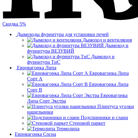
Скидка 5%
Дымоходы фурнитура для установки печей
Дымоход и вентиляция
Дымоход и
фурнитура ВЕЗУВИЙ
Дымоход и
фурнитура ТиС
Евровагонка Липа
Евровагонка Липа
Сорт А
Евровагонка Липа
Сорт В
Евровагонка
Липа Сорт Экстра
Плинтуса уголки
нащельники
Подспинники и слани
Стеновой паркет
Термолипа
Евровагонка Сосна