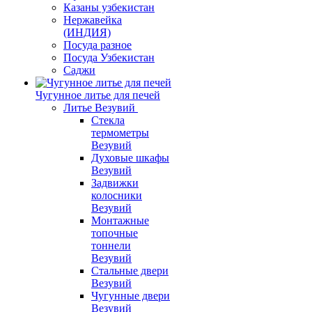
Казаны узбекистан
Нержавейка
(ИНДИЯ)
Посуда разное
Посуда Узбекистан
Саджи
Чугунное литье для печей
Литье Везувий
Стекла
термометры
Везувий
Духовые шкафы
Везувий
Задвижки
колосники
Везувий
Монтажные
топочные
тоннели
Везувий
Стальные двери
Везувий
Чугунные двери
Везувий