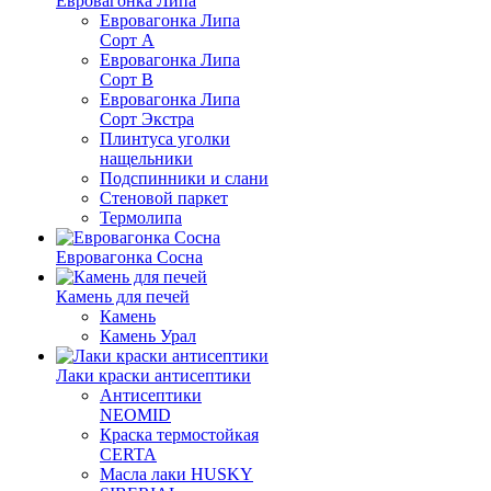
Евровагонка Липа
Евровагонка Липа
Сорт А
Евровагонка Липа
Сорт В
Евровагонка Липа
Сорт Экстра
Плинтуса уголки
нащельники
Подспинники и слани
Стеновой паркет
Термолипа
Евровагонка Сосна
Камень для печей
Камень
Камень Урал
Лаки краски антисептики
Антисептики
NEOMID
Краска термостойкая
CERTA
Масла лаки HUSKY