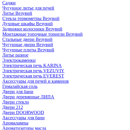
Саджи
Чугунное литье для печей
Литье Везувий
Стекла термометры Везувий
Духовые шкафы Везувий
Задвижки колосники Везувий
Монтажные топочные тоннели Везувий
Стальные двери Везувий
Чугунные двери Везувий
Чугунные плиты Везувий
Литье разное
Электрокаменки
Электрическая печь KARINA
Электрическая печь VEZUVIY
Электрическая печь EVEREST
Аксессуары для печей и каминов
Гималайская соль
Двери для бани
Двери деревянные ЛИПА
Двери стекло
Двери 212
Двери DOORWOOD
Аксессуары для бани
Аромалампы
Ароматизаторы масла