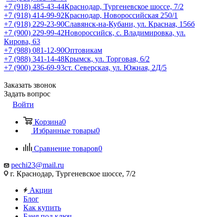
+7 (918) 485-43-44
Краснодар, Тургеневское шоссе, 7/2
+7 (918) 414-99-92
Краснодар, Новороссийская 250/1
+7 (918) 229-23-90
Славянск-на-Кубани, ул. Красная, 156б
+7 (900) 229-99-42
Новороссийск, с. Владимировка, ул.
Кирова, 63
+7 (988) 081-12-90
Оптовикам
+7 (988) 341-14-48
Крымск, ул. Торговая, 6/2
+7 (900) 236-69-93
ст. Северская, ул. Южная, 2Д/5
Заказать звонок
Задать вопрос
Войти
Корзина
0
Избранные товары
0
Сравнение товаров
0
pechi23@mail.ru
г. Краснодар, Тургеневское шоссе, 7/2
Акции
Блог
Как купить
Баня под ключ