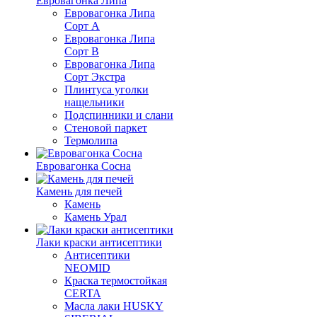
Евровагонка Липа
Евровагонка Липа
Сорт А
Евровагонка Липа
Сорт В
Евровагонка Липа
Сорт Экстра
Плинтуса уголки
нащельники
Подспинники и слани
Стеновой паркет
Термолипа
Евровагонка Сосна
Камень для печей
Камень
Камень Урал
Лаки краски антисептики
Антисептики
NEOMID
Краска термостойкая
CERTA
Масла лаки HUSKY