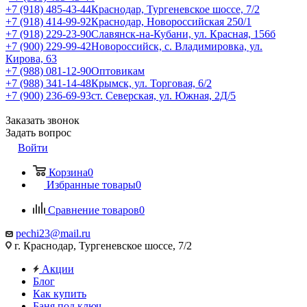
+7 (918) 485-43-44
Краснодар, Тургеневское шоссе, 7/2
+7 (918) 414-99-92
Краснодар, Новороссийская 250/1
+7 (918) 229-23-90
Славянск-на-Кубани, ул. Красная, 156б
+7 (900) 229-99-42
Новороссийск, с. Владимировка, ул.
Кирова, 63
+7 (988) 081-12-90
Оптовикам
+7 (988) 341-14-48
Крымск, ул. Торговая, 6/2
+7 (900) 236-69-93
ст. Северская, ул. Южная, 2Д/5
Заказать звонок
Задать вопрос
Войти
Корзина
0
Избранные товары
0
Сравнение товаров
0
pechi23@mail.ru
г. Краснодар, Тургеневское шоссе, 7/2
Акции
Блог
Как купить
Баня под ключ