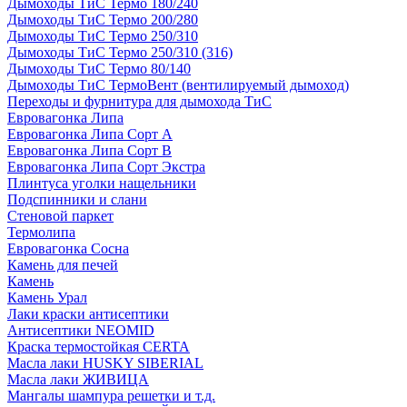
Дымоходы ТиС Термо 180/240
Дымоходы ТиС Термо 200/280
Дымоходы ТиС Термо 250/310
Дымоходы ТиС Термо 250/310 (316)
Дымоходы ТиС Термо 80/140
Дымоходы ТиС ТермоВент (вентилируемый дымоход)
Переходы и фурнитура для дымохода ТиС
Евровагонка Липа
Евровагонка Липа Сорт А
Евровагонка Липа Сорт В
Евровагонка Липа Сорт Экстра
Плинтуса уголки нащельники
Подспинники и слани
Стеновой паркет
Термолипа
Евровагонка Сосна
Камень для печей
Камень
Камень Урал
Лаки краски антисептики
Антисептики NEOMID
Краска термостойкая CERTA
Масла лаки HUSKY SIBERIAL
Масла лаки ЖИВИЦА
Мангалы шампура решетки и т.д.