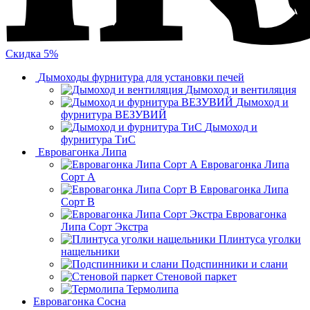
Скидка 5%
Дымоходы фурнитура для установки печей
Дымоход и вентиляция
Дымоход и
фурнитура ВЕЗУВИЙ
Дымоход и
фурнитура ТиС
Евровагонка Липа
Евровагонка Липа
Сорт А
Евровагонка Липа
Сорт В
Евровагонка
Липа Сорт Экстра
Плинтуса уголки
нащельники
Подспинники и слани
Стеновой паркет
Термолипа
Евровагонка Сосна