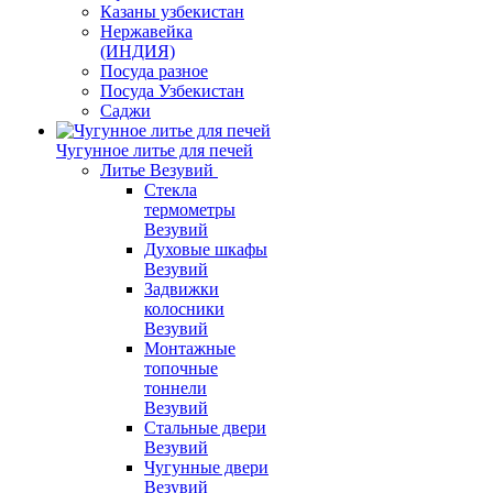
Казаны узбекистан
Нержавейка
(ИНДИЯ)
Посуда разное
Посуда Узбекистан
Саджи
Чугунное литье для печей
Литье Везувий
Стекла
термометры
Везувий
Духовые шкафы
Везувий
Задвижки
колосники
Везувий
Монтажные
топочные
тоннели
Везувий
Стальные двери
Везувий
Чугунные двери
Везувий