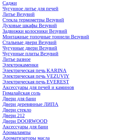
Саджи
Чугунное литье для печей
Литье Везувий
Стекла термометры Везувий
Духовые шкафы Везувий
Задвижки колосники Везувий
Монтажные топочные тоннели Везувий
Стальные двери Везувий
Чугунные двери Везувий
Чугунные плиты Везувий
Литье разное
Электрокаменки
Электрическая печь KARINA
Электрическая печь VEZUVIY
Электрическая печь EVEREST
Аксессуары для печей и каминов
Гималайская соль
Двери для бани
Двери деревянные ЛИПА
Двери стекло
Двери 212
Двери DOORWOOD
Аксессуары для бани
Аромалампы
Ароматизаторы масла