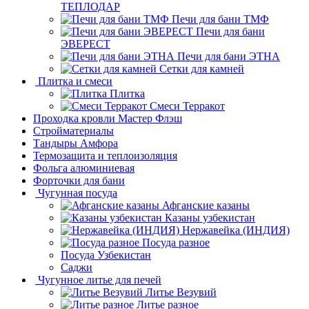
ТЕПЛОДАР
Печи для бани ТМФ
Печи для бани
ЭВЕРЕСТ
Печи для бани ЭТНА
Сетки для камней
Плитка и смеси
Плитка
Смеси Терракот
Проходка кровли Мастер Флэш
Стройматериалы
Тандыры Амфора
Термозащита и теплоизоляция
Фольга алюминиевая
Форточки для бани
Чугунная посуда
Афганские казаны
Казаны узбекистан
Нержавейка (ИНДИЯ)
Посуда разное
Посуда Узбекистан
Саджи
Чугунное литье для печей
Литье Везувий
Литье разное